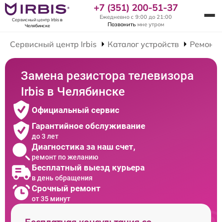
+7 (351) 200-51-37
Ежедневно с 9:00 до 21:00
Сервисный центр Irbis
в
Позвонить
мне утром
Челябинске
Сервисный центр Irbis
Каталог устройств
Ремонт 
Замена резистора телевизора
Irbis в Челябинске
Официальный сервис
Гарантийное обслуживание
до 3 лет
Диагностика за наш счет,
ремонт по желанию
Бесплатный выезд курьера
в день обращения
Срочный ремонт
от 35 минут