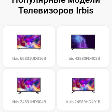
Телевизоров Irbis
Irbis 55S31UD316B
Irbis 43S80FD403B
Irbis 24S31HD304B
Irbis 24S80HD401B