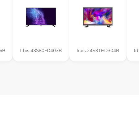
16B
Irbis 43S80FD403B
Irbis 24S31HD304B
Ir