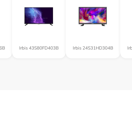
16B
Irbis 43S80FD403B
Irbis 24S31HD304B
Ir