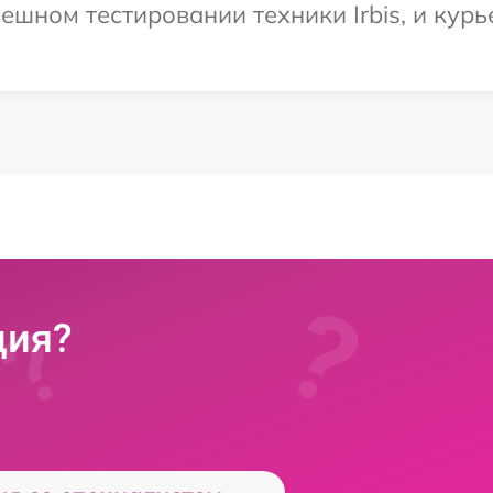
шном тестировании техники Irbis, и курь
ция?