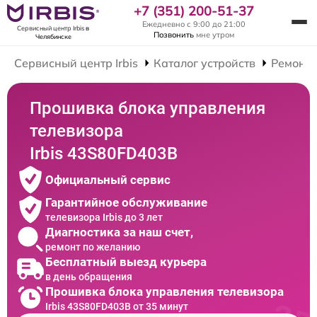
+7 (351) 200-51-37
Ежедневно с 9:00 до 21:00
Сервисный центр Irbis
в
Позвонить
мне утром
Челябинске
Сервисный центр Irbis
Каталог устройств
Ремонт 
Прошивка блока управления
телевизора
Irbis 43S80FD403B
Официальный сервис
Гарантийное обслуживание
телевизора Irbis до 3 лет
Диагностика за наш счет,
ремонт по желанию
Бесплатный выезд курьера
в день обращения
Прошивка блока управления телевизора
Irbis 43S80FD403B от 35 минут