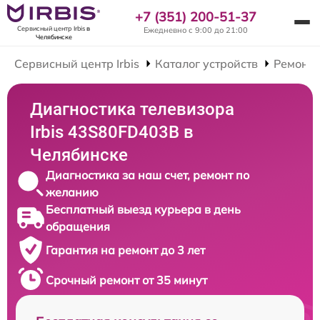
+7 (351) 200-51-37
Сервисный центр Irbis
в
Ежедневно с 9:00 до 21:00
Челябинске
Сервисный центр Irbis
Каталог устройств
Ремонт 
Диагностика телевизора
Irbis 43S80FD403B в
Челябинске
Диагностика за наш счет, ремонт по
желанию
Бесплатный выезд курьера в день
обращения
Гарантия на ремонт до 3 лет
Срочный ремонт от 35 минут