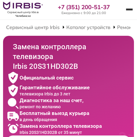
+7 (351) 200-51-37
Сервисный центр Irbis
в
Ежедневно с 9:00 до 21:00
Челябинске
Сервисный центр Irbis
Каталог устройств
Ремонт 
Замена контроллера
телевизора
Irbis 20S31HD302B
Официальный сервис
Гарантийное обслуживание
телевизора Irbis до 3 лет
Диагностика за наш счет,
ремонт по желанию
Бесплатный выезд курьера
в день обращения
Замена контроллера телевизора
Irbis 20S31HD302B от 35 минут