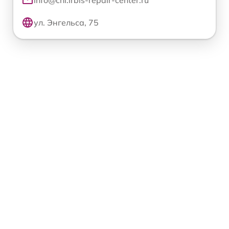
info@chl.irbis-repair-center.ru
ул. Энгельса, 75