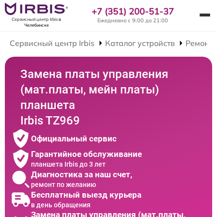
+7 (351) 200-51-37
Сервисный центр Irbis
в
Ежедневно с 9:00 до 21:00
Челябинске
Сервисный центр Irbis
Каталог устройств
Ремонт
Замена платы управления
(мат.платы, мейн платы)
планшета
Irbis TZ969
Официальный сервис
Гарантийное обслуживание
планшета Irbis до 3 лет
Диагностика за наш счет,
ремонт по желанию
Бесплатный выезд курьера
в день обращения
Замена платы управления (мат.платы,