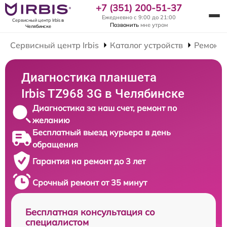
+7 (351) 200-51-37
Ежедневно с 9:00 до 21:00
Сервисный центр Irbis
в
Позвонить
мне утром
Челябинске
Сервисный центр Irbis
Каталог устройств
Ремонт
Диагностика планшета
Irbis TZ968 3G в Челябинске
Диагностика за наш счет, ремонт по
желанию
Бесплатный выезд курьера в день
обращения
Гарантия на ремонт до 3 лет
Срочный ремонт от 35 минут
Бесплатная консультация со
специалистом