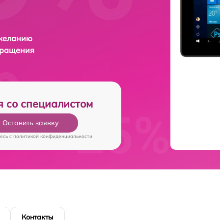
 желанию
бращения
я со специалистом
Оставить заявку
есь c
политикой конфиденциальности
Контакты