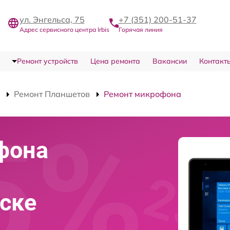
ул. Энгельса, 75
+7 (351) 200-51-37
Адрес сервисного центра Irbis
Горячая линия
Ремонт устройств
Цена ремонта
Вакансии
Контакт
Ремонт Планшетов
Ремонт микрофона
фона
нске