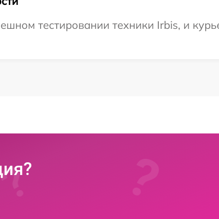
сти
шном тестировании техники Irbis, и курь
ция?