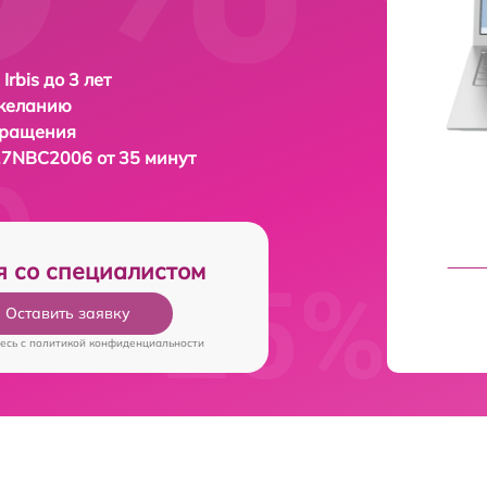
Irbis до 3 лет
 желанию
бращения
 17NBC2006 от 35 минут
я со специалистом
Оставить заявку
есь c
политикой конфиденциальности