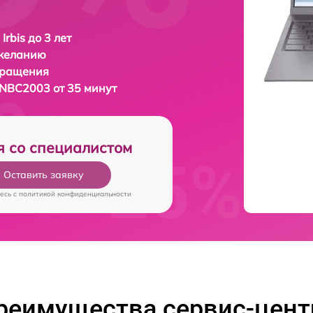
Irbis до 3 лет
 желанию
бращения
17NBC2003 от 35 минут
я со специалистом
Оставить заявку
есь c
политикой конфиденциальности
реимущества сервис-цент