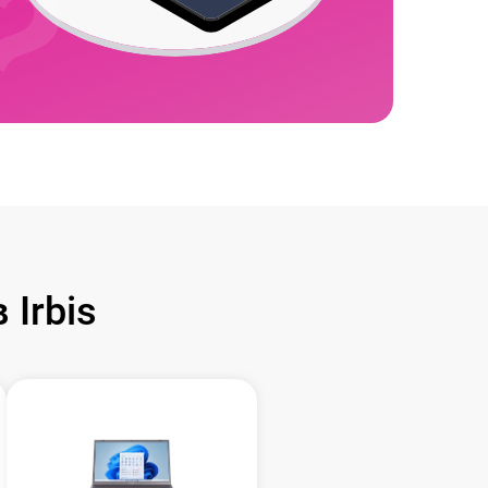
Irbis