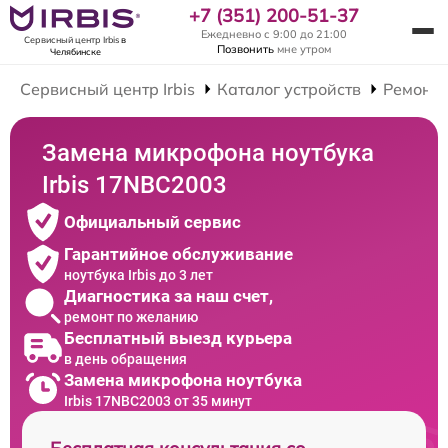
+7 (351) 200-51-37
Ежедневно с 9:00 до 21:00
Сервисный центр Irbis
в
Позвонить
мне утром
Челябинске
Сервисный центр Irbis
Каталог устройств
Ремонт 
Замена микрофона ноутбука
Irbis 17NBC2003
Официальный сервис
Гарантийное обслуживание
ноутбука Irbis до 3 лет
Диагностика за наш счет,
ремонт по желанию
Бесплатный выезд курьера
в день обращения
Замена микрофона ноутбука
Irbis 17NBC2003 от 35 минут