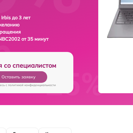
Irbis до 3 лет
 желанию
бращения
7NBC2002 от 35 минут
я со специалистом
Оставить заявку
есь c
политикой конфиденциальности