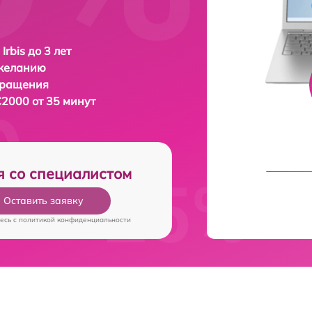
Irbis до 3 лет
 желанию
бращения
C2000 от 35 минут
я со специалистом
Оставить заявку
есь c
политикой конфиденциальности