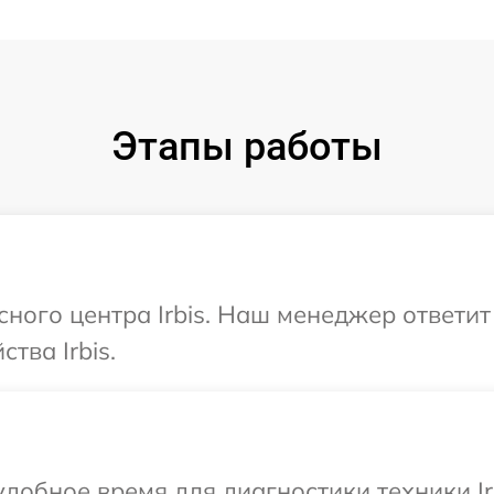
Этапы работы
сного центра Irbis. Наш менеджер ответи
тва Irbis.
добное время для диагностики техники Irb