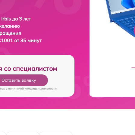
Irbis до 3 лет
 желанию
бращения
C1001 от 35 минут
я со специалистом
Оставить заявку
есь c
политикой конфиденциальности