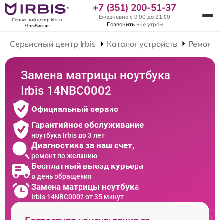
+7 (351) 200-51-37
Ежедневно с 9:00 до 21:00
Сервисный центр Irbis
в
Позвонить
мне утром
Челябинске
Сервисный центр Irbis
Каталог устройств
Ремонт 
Замена матрицы ноутбука
Irbis 14NBC0002
Официальный сервис
Гарантийное обслуживание
ноутбука Irbis до 3 лет
Диагностика за наш счет,
ремонт по желанию
Бесплатный выезд курьера
в день обращения
Замена матрицы ноутбука
Irbis 14NBC0002 от 35 минут