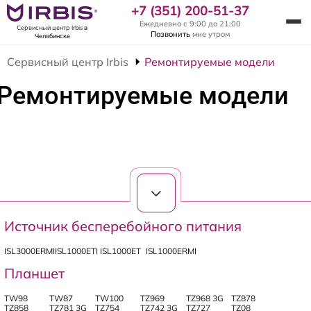
+7 (351) 200-51-37
Ежедневно с 9:00 до 21:00
Сервисный центр Irbis
в
Позвонить
мне утром
Челябинске
Сервисный центр Irbis
Ремонтируемые модели
Ремонтируемые модели
Источник бесперебойного питания
ISL3000ERMI
ISL1000ETI
ISL1000ET
ISL1000ERMI
Планшет
TW98
TW87
TW100
TZ969
TZ968 3G
TZ878
TZ858
TZ781 3G
TZ754
TZ742 3G
TZ727
TZ08