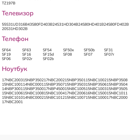
TZ197B
Телевизор
55S31UD316B
43S80FD403B
24S31HD304B
24S80HD401B
24S80FD402B
20S31HD302B
Телефон
SF64
SF63
SF54
SF50x
SF50b
SF31
SF19
SF16
SF15d
SF08
SF07
SF07r
SF06
SF02r
SF02b
Ноутбук
17NBC2003
15NBP3502
17NBC2002
15NBP3501
15NBC1002
15NBP3508
15NBC1001
14NBC0001
15NBP3507
15NBP3503
15NBP3506
15NBP3504
14NBP3001
15NBP3500
17NBP4500
15NBC1005
15NBC1003
15NBP3505
15NBC1006
15NBC1008
15NBC1004
17NBC2006
16NBC1500
15NBC1011
15NBC1010
14NBC0002
15NBC1012
15NBC1007
15NBC1000
17NBC2000
17NBC2001